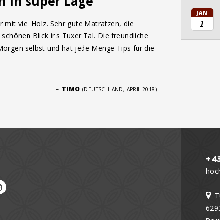
n in super Lage
JAN
1
it viel Holz. Sehr gute Matratzen, die
chönen Blick ins Tuxer Tal. Die freundliche
 Morgen selbst und hat jede Menge Tips für die
–
TIMO
(DEUTSCHLAND, APRIL 2018)
+4
hoc
T
629