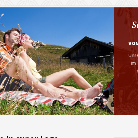
S
VOM
Unse
im 